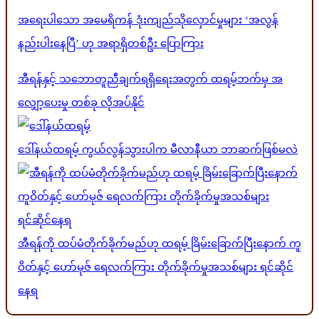
အရေးပါသော အမေရိကန် ဒုံးကျည်သိုလှောင်မှုများ ‘အလွန်
နည်းပါးနေပြီ’ ဟု အရာရှိတစ်ဦး ပြောကြား
အီရန်နှင့် သဘောတူညီချက်ရရှိရေးအတွက် ထရမ့်ဘက်မှ အ
လျှော့ပေးမှု တစ်ခု လိုအပ်နိုင်
ဒေါ်နယ်ထရမ့် ကွယ်လွန်သွားပါက မီလာနီယာ ဘာဆက်ဖြစ်မလဲ
အီရန်ကို ထပ်မံတိုက်ခိုက်မည်ဟု ထရမ့် ခြိမ်းခြောက်ပြီးနောက် ကူ
ဝိတ်နှင့် ဟော်မုဇ် ရေလက်ကြား တိုက်ခိုက်မှုအသစ်များ ရင်ဆိုင်
နေရ