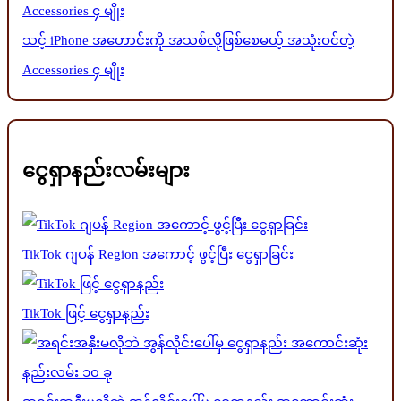
သင့် iPhone အဟောင်းကို အသစ်လိုဖြစ်စေမယ့် အသုံးဝင်တဲ့
Accessories ၄ မျိုး
ငွေရှာနည်းလမ်းများ
TikTok ဂျပန် Region အကောင့် ဖွင့်ပြီး ငွေရှာခြင်း
TikTok ဖြင့် ငွေရှာနည်း