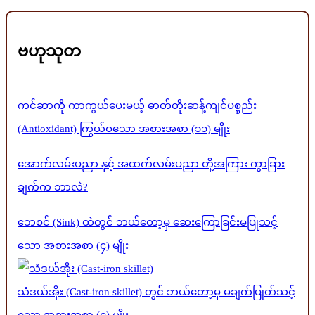
ဗဟုသုတ
ကင်ဆာကို ကာကွယ်ပေးမယ့် ဓာတ်တိုးဆန့်ကျင်ပစ္စည်း
(Antioxidant) ကြွယ်ဝသော အစားအစာ (၁၁) မျိုး
အောက်လမ်းပညာ နှင့် အထက်လမ်းပညာ တို့အကြား ကွာခြား
ချက်က ဘာလဲ?
ဘေစင် (Sink) ထဲတွင် ဘယ်တော့မှ ဆေးကြောခြင်းမပြုသင့်
သော အစားအစာ (၄) မျိုး
သံဒယ်အိုး (Cast-iron skillet) တွင် ဘယ်တော့မှ မချက်ပြုတ်သင့်
သော အစားအစာ (၄) မျိုး