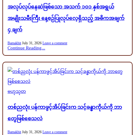
အလုပ်လုပ်နေဆဲဖြစ်သော အသက် ၁၀၁ နှစ်အရွယ်
အမျိုးသမီးကြီး နေ့စဉ်ပြုလုပ်လေ့ရှိသည့် အဓိကအချက်
၄ ချက်
Bamakhit
July 31, 2026
Leave a comment
Continue Reading...
Posted
ဗဟုသုတ
in
တစ်ညလုံး ပန်ကာဖွင့်အိပ်ခြင်းက သင့်ခန္ဓာကိုယ်ကို ဘာ
တွေဖြစ်စေသလဲ
Bamakhit
July 31, 2026
Leave a comment