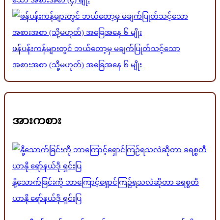
ဖန်ပန်းကန်များတွင် ဘယ်တော့မှ မချက်ပြုတ်သင့်သော
အစားအစာ (သို့မဟုတ်) အခြေအနေ ၆ မျိုး
အားကစား
နို့သောက်ခြင်းကို ဘာကြောင့်ရှောင်ကြဉ်ရသလဲဆိုတာ ခရစ္စတီ
ယာနို ရော်နယ်ဒို ရှင်းပြ