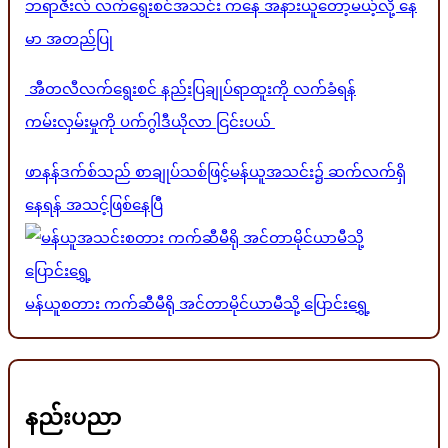
ဘရာဇီးလ် လက်ရွေးစင်အသင်း ကနေ အနားယူတော့မယ့်လို့ နေ
မာ အတည်ပြု
အီတလီလက်ရွေးစင် နည်းပြချုပ်ရာထူးကို လက်ခံရန်
ကမ်းလှမ်းမှုကို ပက်ဂွါဒီယိုလာ ငြင်းပယ်
ဖာနန်ဒက်စ်သည် စာချုပ်သစ်ဖြင့်မန်ယူအသင်း၌ ဆက်လက်ရှိ
နေရန် အသင့်ဖြစ်နေပြီ
မန်ယူစတား ကက်ဆီမီရို အင်တာမိုင်ယာမီသို့ ပြောင်းရွှေ့
နည်းပညာ