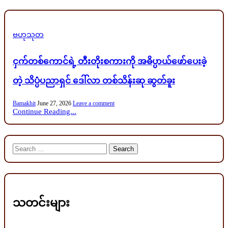
Posted
ဗဟုသုတ
in
ငှက်တစ်ကောင်ရဲ့ တီးတိုးစကားကို အဓိပ္ပာယ်ဖော်ပေးခဲ့
တဲ့ သိပ္ပံပညာရှင် ဒေါ်လာ တစ်သိန်းဆု ဆွတ်ခူး
Bamakhit
June 27, 2026
Leave a comment
Continue Reading...
Search
for:
သတင်းများ