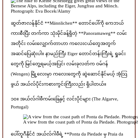
ဆွတ်ဇာလန်နိုင်ငံ **Männlichen** တောင်ပေါ်ကို ကေဘယ်
ကားစီးပြီး တက်ကာ သုံးမိုင်ခန့်ရှိတဲ့ **Panoramaweg** လမ်း
အတိုင်း လမ်းလျှောက်တာဟာ ကလေးငယ်တွေအတွက်
အဆင်ပြေဆုံးပါ။ နာမည်ကြီး Eiger တောင်တန်းကြီးရဲ့ ရှုခင်း
တွေကို မြင်တွေ့ရမယ့်အပြင်၊ လမ်းခုလတ်က ဝမ်ဂန်
(Wengen) မြို့လေးမှာ ကလေးတွေကို ဆွဲဆောင်နိုင်မယ့် အံ့သြ
ဖွယ် အယ်လ်ပိုင်းကစားကွင်းကြီးလည်း ရှိပါတယ်။
၁၀။ အယ်လ်ဂါဗီကမ်းခြေနှင့် လင်းပိုင်များ (The Algarve,
Portugal)
A view from the coast path of Ponta da Piedade. Photogra
ပေါ်တူဂီနိုင်ငံ အယ်လ်ဂါဗီရဲ့ **Ponta da Piedade မှ Praia da