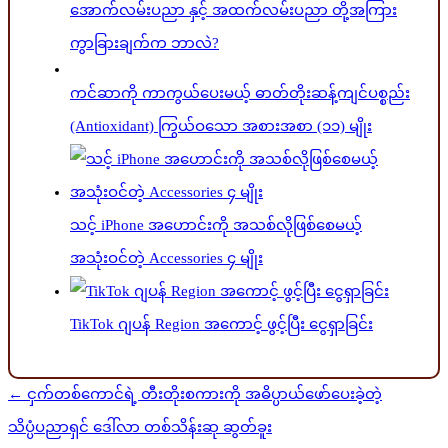
အောက်လမ်းပညာ နှင့် အထက်လမ်းပညာ တို့အကြား
ကွာခြားချက်က ဘာလဲ?
ကင်ဆာကို ကာကွယ်ပေးမယ့် ဓာတ်တိုးဆန့်ကျင်ပစ္စည်း
(Antioxidant) ကြွယ်ဝသော အစားအစာ (၁၁) မျိုး
သင့် iPhone အဟောင်းကို အသစ်လိုဖြစ်စေမယ့်
အသုံးဝင်တဲ့ Accessories ၄ မျိုး
TikTok ဂျပန် Region အကောင့် ဖွင့်ပြီး ငွေရှာခြင်း
Post
← ငှက်တစ်ကောင်ရဲ့ တီးတိုးစကားကို အဓိပ္ပာယ်ဖော်ပေးခဲ့တဲ့
navigation
သိပ္ပံပညာရှင် ဒေါ်လာ တစ်သိန်းဆု ဆွတ်ခူး