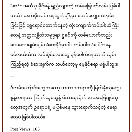
Luz** အထိ ၇ မိုင်ခန့် ရှည်လျားတဲ့ ကမ်းခြေပတ်လမ်း ဖြစ်ပါ
တယ်။ မနက်မိုးလင်း နေထွက်ချိန်မှာ စတင်လျှောက်လှမ်း
ခြင်းဖြင့် ရွှေရောင်တောက်နေတဲ့ ထုံးကျောက်ကမ်းပါးယံကြီး
တွေနဲ့ အတ္တလန္တိတ်သမုဒ္ဒရာ ရှုခင်းကို တစ်ယောက်တည်း
အေးအေးချမ်းချမ်း ခံစားနိုင်မှာပါ။ ကမ်းပါးယံပေါ်ကနေ
ပင်လယ်ထဲက လင်းပိုင်လေးတွေ ခုန်ပေါက်နေတာကို လှမ်း
ကြည့်ရတဲ့ ခံစားချက်က ဘယ်တော့မှ မေ့နိုင်စရာ မရှိပါဘူး။
—
ဒီလမ်းကြောင်းတွေကတော့ သဘာဝတရားကို မြတ်နိုးသူတွေ၊
စွန့်စားရတာ ကြိုက်သူတွေနဲ့ မိသားစုလိုက် အပန်းဖြေချင်သူ
တွေအတွက် ဥရောပရဲ့ မဖြစ်မနေ သွားရောက်သင့်တဲ့ နေရာ
တွေပဲ ဖြစ်ပါတယ်။
Post Views:
165