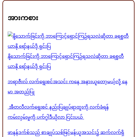
အားကစား
နို့သောက်ခြင်းကို ဘာကြောင့်ရှောင်ကြဉ်ရသလဲဆိုတာ ခရစ္စတီ
ယာနို ရော်နယ်ဒို ရှင်းပြ
ဘရာဇီးလ် လက်ရွေးစင်အသင်း ကနေ အနားယူတော့မယ့်လို့ နေ
မာ အတည်ပြု
အီတလီလက်ရွေးစင် နည်းပြချုပ်ရာထူးကို လက်ခံရန်
ကမ်းလှမ်းမှုကို ပက်ဂွါဒီယိုလာ ငြင်းပယ်
ဖာနန်ဒက်စ်သည် စာချုပ်သစ်ဖြင့်မန်ယူအသင်း၌ ဆက်လက်ရှိ