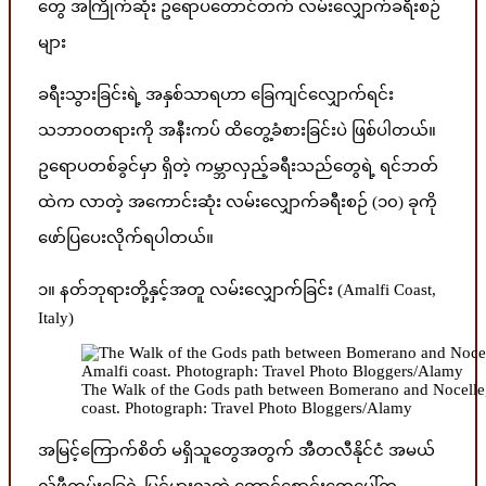
တွေ အကြိုက်ဆုံး ဥရောပတောင်တက် လမ်းလျှောက်ခရီးစဉ်
များ
ခရီးသွားခြင်းရဲ့ အနှစ်သာရဟာ ခြေကျင်လျှောက်ရင်း
သဘာဝတရားကို အနီးကပ် ထိတွေ့ခံစားခြင်းပဲ ဖြစ်ပါတယ်။
ဥရောပတစ်ခွင်မှာ ရှိတဲ့ ကမ္ဘာလှည့်ခရီးသည်တွေရဲ့ ရင်ဘတ်
ထဲက လာတဲ့ အကောင်းဆုံး လမ်းလျှောက်ခရီးစဉ် (၁၀) ခုကို
ဖော်ပြပေးလိုက်ရပါတယ်။
၁။ နတ်ဘုရားတို့နှင့်အတူ လမ်းလျှောက်ခြင်း (Amalfi Coast,
Italy)
The Walk of the Gods path between Bomerano and Nocelle, a
coast. Photograph: Travel Photo Bloggers/Alamy
အမြင့်ကြောက်စိတ် မရှိသူတွေအတွက် အီတလီနိုင်ငံ အမယ်
လ်ဖီကမ်းခြေရဲ့ မြင့်မားလှတဲ့ တောင်စောင်းတွေပေါ်က