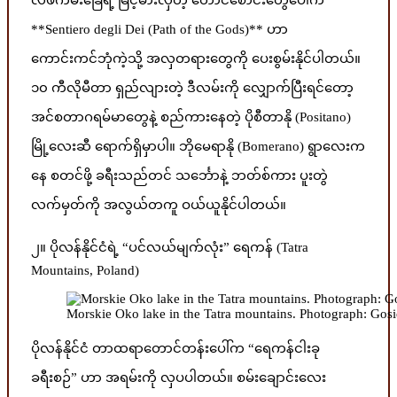
**Sentiero degli Dei (Path of the Gods)** ဟာ
ကောင်းကင်ဘုံကဲ့သို့ အလှတရားတွေကို ပေးစွမ်းနိုင်ပါတယ်။
၁၀ ကီလိုမီတာ ရှည်လျားတဲ့ ဒီလမ်းကို လျှောက်ပြီးရင်တော့
အင်စတာဂရမ်မာတွေနဲ့ စည်ကားနေတဲ့ ပိုစီတာနို (Positano)
မြို့လေးဆီ ရောက်ရှိမှာပါ။ ဘိုမေရာနို (Bomerano) ရွာလေးက
နေ စတင်ဖို့ ခရီးသည်တင် သင်္ဘောနဲ့ ဘတ်စ်ကား ပူးတွဲ
လက်မှတ်ကို အလွယ်တကူ ဝယ်ယူနိုင်ပါတယ်။
၂။ ပိုလန်နိုင်ငံရဲ့ “ပင်လယ်မျက်လုံး” ရေကန် (Tatra
Mountains, Poland)
Morskie Oko lake in the Tatra mountains. Photograph: Gos
ပိုလန်နိုင်ငံ တာထရာတောင်တန်းပေါ်က “ရေကန်ငါးခု
ခရီးစဉ်” ဟာ အရမ်းကို လှပပါတယ်။ စမ်းချောင်းလေး