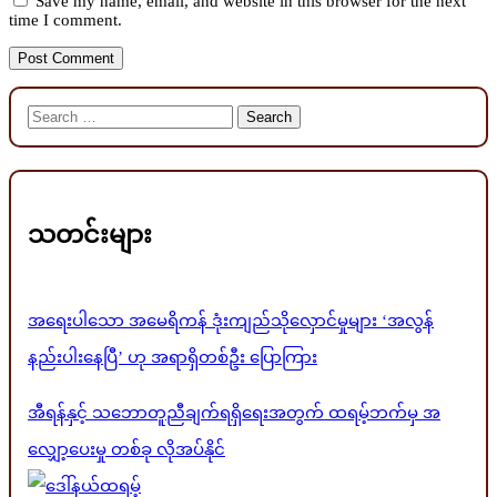
Save my name, email, and website in this browser for the next
time I comment.
Search
for:
သတင်းများ
အရေးပါသော အမေရိကန် ဒုံးကျည်သိုလှောင်မှုများ ‘အလွန်
နည်းပါးနေပြီ’ ဟု အရာရှိတစ်ဦး ပြောကြား
အီရန်နှင့် သဘောတူညီချက်ရရှိရေးအတွက် ထရမ့်ဘက်မှ အ
လျှော့ပေးမှု တစ်ခု လိုအပ်နိုင်