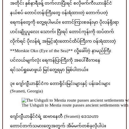
အတိုင်း နှစ်နာရီခန့် တက်လာပြီးရင် စလိုဗက်ကီးယားနိုင်ငံ
နယ်စပ် တောင်တန်းကြီးတွေ ဝန်းရံထားတဲ့ တောက်ပတဲ့
ရေကန်တွေကို တွေ့ရပါမယ်။ တောင်ကြားစခန်းမှာ ပိုလန်ရိုးရာ
ဟင်းချိုပူပူလေး သောက်၊ ပြီးရင် တောင်ကုန်းကို ထပ်တက်
လိုက်ရင် ပိုလန်ရဲ့ အမြင့်ဆုံးတောင်ထိပ်ကြီးက ဝန်းရံထားတဲ့
**Morskie Oko (Eye of the Sea)** လို့ခေါ်တဲ့ နာမည်ကြီး
ပင်လယ်မျက်လုံး ရေကန်ပြာကြီးကို အပေါ်စီးကနေ
ရင်သပ်ရှုမောဖွယ် မြင်တွေ့ရမှာ ဖြစ်ပါတယ်။
၃။ ဂျော်ဂျီယာနိုင်ငံက တောရိုင်းမြင်းများနှင့် ပန်းခင်းများ
(Svaneti, Georgia)
The Ushguli to Mestia route passes ancient settlements wit
ဂျော်ဂျီယာနိုင်ငံရဲ့ ဆဗာနေတီ (Svaneti) ဒေသဟာ
တောင်တက်သမားတွေအတွက် အိမ်မက်တစ်ခုလိုပါပဲ။