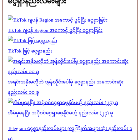
ငွေရှာနည်းလမ်းများ
TikTok ဂျပန် Region အကောင့် ဖွင့်ပြီး ငွေရှာခြင်း
TikTok ဖြင့် ငွေရှာနည်း
အရင်းအနှီးမလိုဘဲ အွန်လိုင်းပေါ်မှ ငွေရှာနည်း အကောင်းဆုံး
နည်းလမ်း ၁၀ ခု
အိမ်မှနေပြီး အပိုဝင်ငွေရှာဖွေနိုင်မယ့် နည်းလမ်း (၂၄) ခု
Telegram ငွေရှာနည်းလမ်းများ (လူကြိုက်အများဆုံး နည်းလမ်း ၃
ခု)