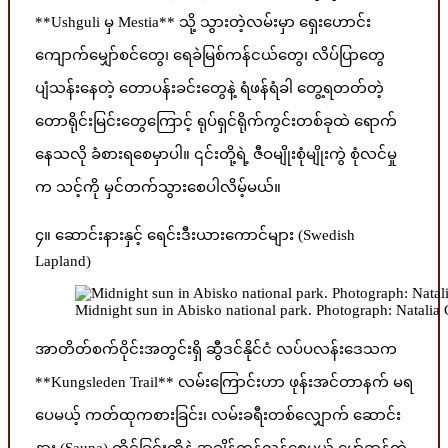
**Ushguli မှ Mestia** သို့ သွားတဲ့လမ်းမှာ ရှေးဟောင်း
ကျောက်မျှော်စင်တွေ၊ ရေခဲမြစ်ကန်ငယ်တွေ၊ လိပ်ပြာတွေ
ပျံသန်းနေတဲ့ တောပန်းခင်းတွေနဲ့ ရံဖန်ရံခါ တွေ့ရတတ်တဲ့
တောရိုင်းမြင်းတွေကြောင့် ရုပ်ရှင်ရိုက်ကွင်းတစ်ခုထဲ ရောက်
နေသလို ခံစားရစေမှာပါ။ ၎င်းတို့ရဲ့ ဇီဝမျိုးစုံမျိုးကွဲ စုံလင်မှု
က သင့်ကို မှင်တက်သွားစေပါလိမ့်မယ်။
၄။ ဆောင်းနားနှင့် ရေင်းဒီးယားကောင်များ (Swedish
Lapland)
Midnight sun in Abisko national park. Photograph: Natali
အာတိတ်စက်ဝိုင်းအတွင်းရှိ ဆွီဒင်နိုင်ငံ လပ်ပလန်းဒေသက
**Kungsleden Trail** လမ်းကြောင်းဟာ ဖုန်းအင်တာနက် မရ
ပေမယ့် ကတ်ထုကစားခြင်း၊ လမ်းခရီးတစ်လျှောက် ဆောင်း
နား (Sauna) ထိုင်ခြင်းတို့နဲ့ အချိန်ကုန်လွန်စေမယ့် မှော်ဆန်တဲ့