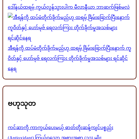
ဒေါ်နယ်ထရမ့် ကွယ်လွန်သွားပါက မီလာနီယာ ဘာဆက်ဖြစ်မလဲ
အီရန်ကို ထပ်မံတိုက်ခိုက်မည်ဟု ထရမ့် ခြိမ်းခြောက်ပြီးနောက် ကူ
ဝိတ်နှင့် ဟော်မုဇ် ရေလက်ကြား တိုက်ခိုက်မှုအသစ်များ ရင်ဆိုင်
နေရ
ဗဟုသုတ
ကင်ဆာကို ကာကွယ်ပေးမယ့် ဓာတ်တိုးဆန့်ကျင်ပစ္စည်း
(Antioxidant) ကြွယ်ဝသော အစားအစာ (၁၁) မျိုး