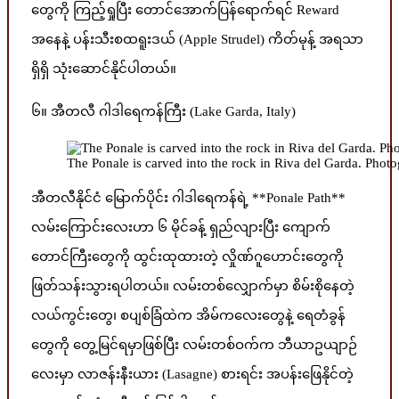
တွေကို ကြည့်ရှုပြီး တောင်အောက်ပြန်ရောက်ရင် Reward
အနေနဲ့ ပန်းသီးစထရူးဒယ် (Apple Strudel) ကိတ်မုန့် အရသာ
ရှိရှိ သုံးဆောင်နိုင်ပါတယ်။
၆။ အီတလီ ဂါဒါရေကန်ကြီး (Lake Garda, Italy)
The Ponale is carved into the rock in Riva del Garda. Phot
အီတလီနိုင်ငံ မြောက်ပိုင်း ဂါဒါရေကန်ရဲ့ **Ponale Path**
လမ်းကြောင်းလေးဟာ ၆ မိုင်ခန့် ရှည်လျားပြီး ကျောက်
တောင်ကြီးတွေကို ထွင်းထုထားတဲ့ လှိုဏ်ဂူဟောင်းတွေကို
ဖြတ်သန်းသွားရပါတယ်။ လမ်းတစ်လျှောက်မှာ စိမ်းစိုနေတဲ့
လယ်ကွင်းတွေ၊ စပျစ်ခြံထဲက အိမ်ကလေးတွေနဲ့ ရေတံခွန်
တွေကို တွေ့မြင်ရမှာဖြစ်ပြီး လမ်းတစ်ဝက်က ဘီယာဥယျာဉ်
လေးမှာ လာဇန်းနီးယား (Lasagne) စားရင်း အပန်းဖြေနိုင်တဲ့