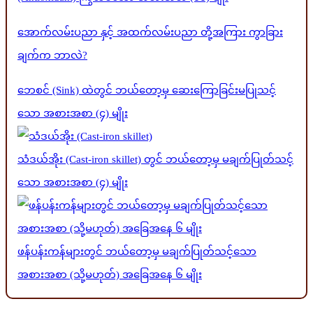
အောက်လမ်းပညာ နှင့် အထက်လမ်းပညာ တို့အကြား ကွာခြား
ချက်က ဘာလဲ?
ဘေစင် (Sink) ထဲတွင် ဘယ်တော့မှ ဆေးကြောခြင်းမပြုသင့်
သော အစားအစာ (၄) မျိုး
သံဒယ်အိုး (Cast-iron skillet) တွင် ဘယ်တော့မှ မချက်ပြုတ်သင့်
သော အစားအစာ (၄) မျိုး
ဖန်ပန်းကန်များတွင် ဘယ်တော့မှ မချက်ပြုတ်သင့်သော
အစားအစာ (သို့မဟုတ်) အခြေအနေ ၆ မျိုး