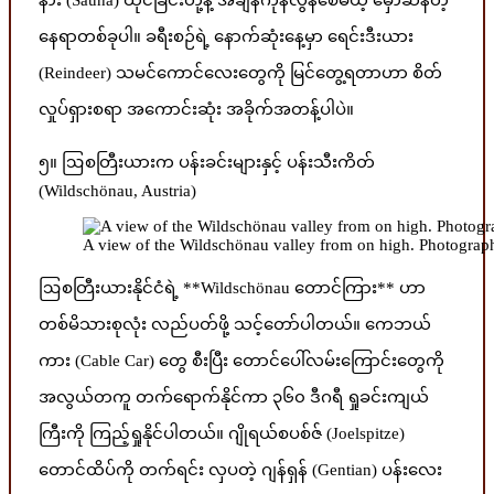
နေရာတစ်ခုပါ။ ခရီးစဉ်ရဲ့ နောက်ဆုံးနေ့မှာ ရေင်းဒီးယား
(Reindeer) သမင်ကောင်လေးတွေကို မြင်တွေ့ရတာဟာ စိတ်
လှုပ်ရှားစရာ အကောင်းဆုံး အခိုက်အတန့်ပါပဲ။
၅။ ဩစတြီးယားက ပန်းခင်းများနှင့် ပန်းသီးကိတ်
(Wildschönau, Austria)
A view of the Wildschönau valley from on high. Photograp
ဩစတြီးယားနိုင်ငံရဲ့ **Wildschönau တောင်ကြား** ဟာ
တစ်မိသားစုလုံး လည်ပတ်ဖို့ သင့်တော်ပါတယ်။ ကေဘယ်
ကား (Cable Car) တွေ စီးပြီး တောင်ပေါ်လမ်းကြောင်းတွေကို
အလွယ်တကူ တက်ရောက်နိုင်ကာ ၃၆၀ ဒီဂရီ ရှုခင်းကျယ်
ကြီးကို ကြည့်ရှုနိုင်ပါတယ်။ ဂျိုရယ်စပစ်ဇ် (Joelspitze)
တောင်ထိပ်ကို တက်ရင်း လှပတဲ့ ဂျန်ရှန် (Gentian) ပန်းလေး