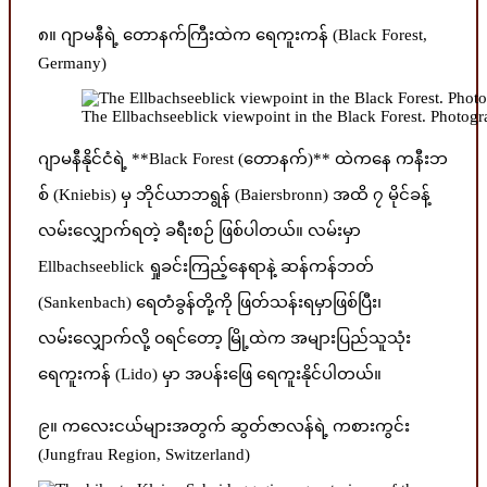
၈။ ဂျာမနီရဲ့ တောနက်ကြီးထဲက ရေကူးကန် (Black Forest,
Germany)
The Ellbachseeblick viewpoint in the Black Forest. Photog
ဂျာမနီနိုင်ငံရဲ့ **Black Forest (တောနက်)** ထဲကနေ ကနီးဘ
စ် (Kniebis) မှ ဘိုင်ယာဘရွန် (Baiersbronn) အထိ ၇ မိုင်ခန့်
လမ်းလျှောက်ရတဲ့ ခရီးစဉ် ဖြစ်ပါတယ်။ လမ်းမှာ
Ellbachseeblick ရှုခင်းကြည့်နေရာနဲ့ ဆန်ကန်ဘတ်
(Sankenbach) ရေတံခွန်တို့ကို ဖြတ်သန်းရမှာဖြစ်ပြီး၊
လမ်းလျှောက်လို့ ဝရင်တော့ မြို့ထဲက အများပြည်သူသုံး
ရေကူးကန် (Lido) မှာ အပန်းဖြေ ရေကူးနိုင်ပါတယ်။
၉။ ကလေးငယ်များအတွက် ဆွတ်ဇာလန်ရဲ့ ကစားကွင်း
(Jungfrau Region, Switzerland)