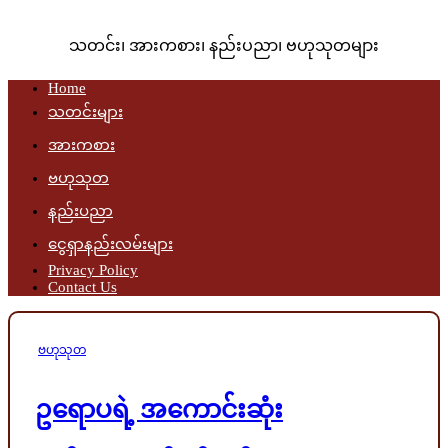
သတင်း၊ အားကစား၊ နည်းပညာ၊ ဗဟုသုတများ
Home
သတင်းများ
အားကစား
ဗဟုသုတ
နည်းပညာ
ငွေရှာနည်းလမ်းများ
Privacy Policy
Contact Us
Posted
ဗဟုသုတ
in
ဥရောပရဲ့ အကောင်းဆုံး