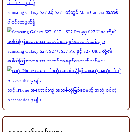
Samsung Galaxy S27 နှင့် S27+ တို့တွင် Main Camera အသစ်
ပါဝင်လာဖွယ်ရှိ
Samsung Galaxy S27, S27+, S27 Pro နှင့် S27 Ultra တို့၏
ပေါက်ကြားလာသော သတင်းအချက်အလက်သစ်များ
သင့် iPhone အဟောင်းကို အသစ်လိုဖြစ်စေမယ့် အသုံးဝင်တဲ့
Accessories ၄ မျိုး