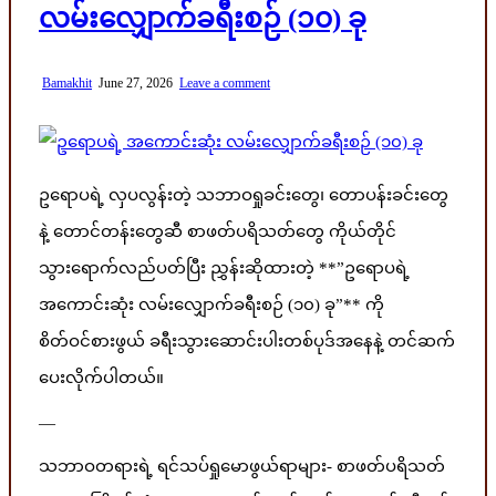
လမ်းလျှောက်ခရီးစဉ် (၁၀) ခု
Bamakhit
June 27, 2026
Leave a comment
ဥရောပရဲ့ လှပလွန်းတဲ့ သဘာဝရှုခင်းတွေ၊ တောပန်းခင်းတွေ
နဲ့ တောင်တန်းတွေဆီ စာဖတ်ပရိသတ်တွေ ကိုယ်တိုင်
သွားရောက်လည်ပတ်ပြီး ညွှန်းဆိုထားတဲ့ **”ဥရောပရဲ့
အကောင်းဆုံး လမ်းလျှောက်ခရီးစဉ် (၁၀) ခု”** ကို
စိတ်ဝင်စားဖွယ် ခရီးသွားဆောင်းပါးတစ်ပုဒ်အနေနဲ့ တင်ဆက်
ပေးလိုက်ပါတယ်။
—
သဘာဝတရားရဲ့ ရင်သပ်ရှုမောဖွယ်ရာများ- စာဖတ်ပရိသတ်