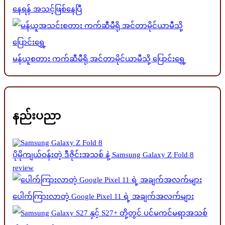
နေရန် အသင့်ဖြစ်နေပြီ
မန်ယူစတား ကက်ဆီမီရို အင်တာမိုင်ယာမီသို့ ပြောင်းရွှေ့
နည်းပညာ
ပိုမိုကျယ်ဝန်းတဲ့ ဒီဇိုင်းအသစ် နဲ့ Samsung Galaxy Z Fold 8
review
ပေါက်ကြားလာတဲ့ Google Pixel 11 ရဲ့ အချက်အလက်များ