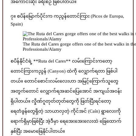
အကောင်းဆုံး ခရီးစဉ် ဖြစ်ပါတယ်။
၇။ စပိန်မြောက်ပိုင်းက ကညွန်တောင်ကြား (Picos de Europa,
Spain)
The Ruta del Cares gorge offers one of the best walks in t
Professionals/Alamy
စပိန်နိုင်ငံရဲ့ **Ruta del Cares** လမ်းကြောင်းကတော့
တောင်ကြားကညွန် (Canyon) ထဲကို လျှောက်ရတာ ဖြစ်ပါ
တယ်။ တောင်စောင်းလမ်းလေးဟာ အမြင့်ကြောက်သူတွေ
အတွက်တောင် လျှောက်ရအဆင်ပြေအောင် အကျယ်အဝန်း
ရှိပါတယ်။ လှိုဏ်ဂူတုတ်တုတ်တွေကို ဖြတ်ပြီးရင်တော့
ရေတံခွန်တွေရှိတဲ့ သာယာလှတဲ့ ကိုင်အင် (Caín) ရွာလေးကို
ရောက်ရှိမှာဖြစ်ပြီး အဲ့ဒီမှာ ရေအေးအေးလေးထဲ ခြေထောက်
နှစ်ပြီး အမောဖြေနိုင်ပါတယ်။