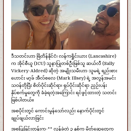
ဒီသတင်းဟာ ဗြိတိန်နိုင်ငံ၊ လန်ကရှိုင်းယား (Lancashire)
က အိုင်စီယူ (ICU) သူနာပြုတစ်ဦးဖြစ်သူ ဆယ်လီ (Sally
Vickery-Aldred) ဆိုတဲ့ အမျိုးသမီးဟာ သူမရဲ့ ရည်းစား
ဟောင်း မာ့ခ် အီလ်စလေ (Mark Illsey) ရဲ့ အလွန်အမင်း
သဝန်တိုပြီး စိတ်ပိုင်းဆိုင်ရာ၊ ရုပ်ပိုင်းဆိုင်ရာ ညှဉ်းပန်း
နှိပ်စက်မှုတွေကို ခံခဲ့ရတဲ့အကြောင်း ရင်ဖွင့်ထားတဲ့ သတင်း
ဖြစ်ပါတယ်။
အစပိုင်းတွင် ကောင်းမွန်သော်လည်း နောက်ပိုင်းတွင်
ချုပ်ချယ်လာခြင်း
အစပြုခြင်းတုန်းက-** လွန်ခဲ့တဲ့ ၃ နှစ်က မိတ်ဆွေတွေက