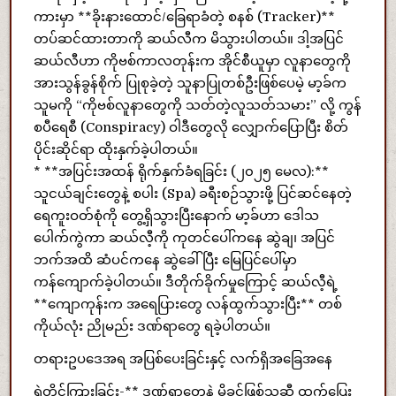
ကားမှာ **ခိုးနားထောင်/ခြေရာခံတဲ့ စနစ် (Tracker)**
တပ်ဆင်ထားတာကို ဆယ်လီက မိသွားပါတယ်။ ဒါ့အပြင်
ဆယ်လီဟာ ကိုဗစ်ကာလတုန်းက အိုင်စီယူမှာ လူနာတွေကို
အားသွန်ခွန်စိုက် ပြုစုခဲ့တဲ့ သူနာပြုတစ်ဦးဖြစ်ပေမဲ့ မာ့ခ်က
သူမကို “ကိုဗစ်လူနာတွေကို သတ်တဲ့လူသတ်သမား” လို့ ကွန်
စပီရေစီ (Conspiracy) ဝါဒီတွေလို လျှောက်ပြောပြီး စိတ်
ပိုင်းဆိုင်ရာ ထိုးနှက်ခဲ့ပါတယ်။
* **အပြင်းအထန် ရိုက်နှက်ခံရခြင်း (၂၀၂၅ မေလ):**
သူငယ်ချင်းတွေနဲ့ စပါး (Spa) ခရီးစဉ်သွားဖို့ ပြင်ဆင်နေတဲ့
ရေကူးဝတ်စုံကို တွေ့ရှိသွားပြီးနောက် မာ့ခ်ဟာ ဒေါသ
ပေါက်ကွဲကာ ဆယ်လီ့ကို ကုတင်ပေါ်ကနေ ဆွဲချ၊ အပြင်
ဘက်အထိ ဆံပင်ကနေ ဆွဲခေါ်ပြီး မြေပြင်ပေါ်မှာ
ကန်ကျောက်ခဲ့ပါတယ်။ ဒီတိုက်ခိုက်မှုကြောင့် ဆယ်လီ့ရဲ့
**ကျောကုန်းက အရေပြားတွေ လန်ထွက်သွားပြီး** တစ်
ကိုယ်လုံး ညိုမည်း ဒဏ်ရာတွေ ရခဲ့ပါတယ်။
တရားဥပဒေအရ အပြစ်ပေးခြင်းနှင့် လက်ရှိအခြေအနေ
ရဲတိုင်ကြားခြင်း-** ဒဏ်ရာတွေနဲ့ မိခင်ဖြစ်သူဆီ ထွက်ပြေး