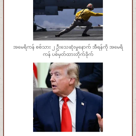
အမေရိကန် စစ်သား ၂ ဦးသေဆုံးမှုနောက် အီရန်ကို အမေရိ
ကန် ပစ်မှတ်ထားတိုက်ခိုက်