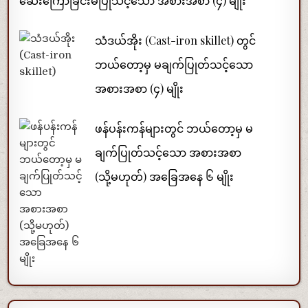
ဆေးကြောခြင်းမပြုသင့်သော အစားအစာ (၄) မျိုး
သံဒယ်အိုး (Cast-iron skillet) တွင်
ဘယ်တော့မှ မချက်ပြုတ်သင့်သော
အစားအစာ (၄) မျိုး
ဖန်ပန်းကန်များတွင် ဘယ်တော့မှ မ
ချက်ပြုတ်သင့်သော အစားအစာ
(သို့မဟုတ်) အခြေအနေ ၆ မျိုး