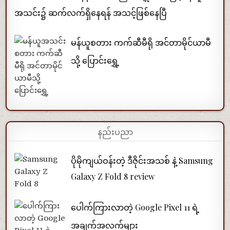
အသင်း၌ ဆက်လက်ရှိနေရန် အသင့်ဖြစ်နေပြီ
မန်ယူစတား ကက်ဆီမီရို အင်တာမိုင်ယာမီ
သို့ ပြောင်းရွှေ့
နည်းပညာ
ပိုမိုကျယ်ဝန်းတဲ့ ဒီဇိုင်းအသစ် နဲ့ Samsung
Galaxy Z Fold 8 review
ပေါက်ကြားလာတဲ့ Google Pixel 11 ရဲ့
အချက်အလက်များ