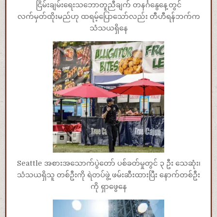
ငြိမ်းချမ်းရေးသဘောတူညီချက် တနင်္ဂနွေနေ့တွင်
လက်မှတ်ထိုးမည်ဟု ထရမ့်ပြောသော်လည်း တီဟီရန်ဘက်က
သံသယရှိနေ
Seattle အစားအသောက်ပွဲတော် ပစ်ခတ်မှုတွင် ၃ ဦး သေဆုံး၊
သံသယရှိသူ တစ်ဦးကို ရဲတပ်ဖွဲ့ ဖမ်းဆီးထားပြီး နောက်တစ်ဦး
ကို ရှာဖွေနေ