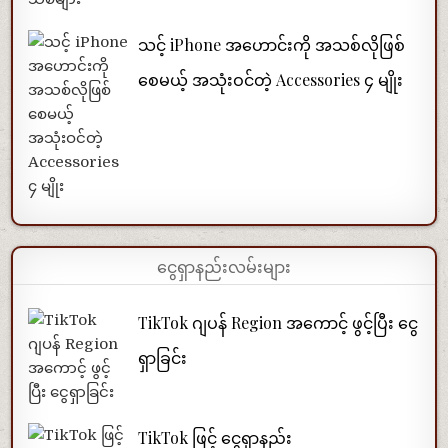
သင့် iPhone အဟောင်းကို အသစ်လိုဖြစ်
စေမယ့် အသုံးဝင်တဲ့ Accessories ၄ မျိုး
ငွေရှာနည်းလမ်းများ
TikTok ဂျပန် Region အကောင့် ဖွင့်ပြီး ငွေ
ရှာခြင်း
TikTok ဖြင့် ငွေရှာနည်း