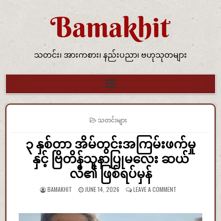
သတင်း၊ အားကစား၊ နည်းပညာ၊ ဗဟုသုတများ
POSTED IN
သတင်းများ
၃ နှစ်တာ အိမ်တွင်းအကြမ်းဖက်မှု
နှင့် ဗြိတိန်သူနာပြုမလေး ဆယ်
လီ၏ ဖြစ်ရပ်မှန်
BAMAKHIT
JUNE 14, 2026
LEAVE A COMMENT