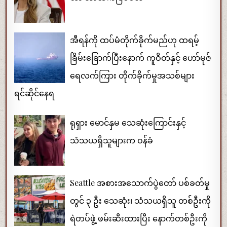
အီရန်ကို ထပ်မံတိုက်ခိုက်မည်ဟု ထရမ့်
ခြိမ်းခြောက်ပြီးနောက် ကူဝိတ်နှင့် ဟော်မုဇ်
ရေလက်ကြား တိုက်ခိုက်မှုအသစ်များ
ရင်ဆိုင်နေရ
ရုရှား မောင်နှမ သေဆုံးကြောင်းနှင့်
သံသယရှိသူများက ဝန်ခံ
Seattle အစားအသောက်ပွဲတော် ပစ်ခတ်မှု
တွင် ၃ ဦး သေဆုံး၊ သံသယရှိသူ တစ်ဦးကို
ရဲတပ်ဖွဲ့ ဖမ်းဆီးထားပြီး နောက်တစ်ဦးကို