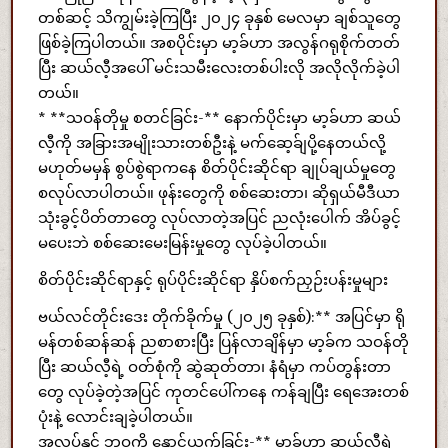
တစ်ဆင့် သိကျွမ်းခဲ့ကြပြီး ၂၀၂၄ ခုနှစ် မေလမှာ ချစ်သူတွေ
ဖြစ်ခဲ့ကြပါတယ်။ အစပိုင်းမှာ မာ့ခ်ဟာ အလွန်ဂရုစိုက်တတ်
ပြီး ဆယ်လီ့အပေါ် မင်းသမီးလေးတစ်ပါးလို အလိုလိုက်ခဲ့ပါ
တယ်။
* **သဝန်တိုမှု စတင်ခြင်း-** နောက်ပိုင်းမှာ မာ့ခ်ဟာ ဆယ်
လီ့ကို အခြားအမျိုးသားတစ်ဦးနဲ့ မက်ဆေ့ခ်ျပို့နေတယ်လို့
မဟုတ်မမှန် စွပ်စွဲရာကနေ စိတ်ပိုင်းဆိုင်ရာ ချုပ်ချယ်မှုတွေ
စလုပ်လာပါတယ်။ ဖုန်းတွေကို စစ်ဆေးတာ၊ ဆိုရှယ်မီဒီယာ
သုံးခွင့်ပိတ်တာတွေ လုပ်လာတဲ့အပြင် ညလုံးပေါက် အိပ်ခွင့်
မပေးဘဲ စစ်ဆေးမေးမြန်းမှုတွေ လုပ်ခဲ့ပါတယ်။
စိတ်ပိုင်းဆိုင်ရာနှင့် ရုပ်ပိုင်းဆိုင်ရာ နှိပ်စက်ညှဉ်းပန်းမှုများ
ဗယ်လင်တိုင်းဒေး တိုက်ခိုက်မှု (၂၀၂၅ ခုနှစ်):** အပြင်မှာ ရို
မန်တစ်ဆန်ဆန် ညစာစားပြီး ပြန်လာချိန်မှာ မာ့ခ်က သဝန်တို
ပြီး ဆယ်လီ့ရဲ့ ဝတ်စုံကို ဆွဲဆုတ်တာ၊ နံရံမှာ ကပ်တွန်းတာ
တွေ လုပ်ခဲ့တဲ့အပြင် ကုတင်ပေါ်ကနေ ကန်ချပြီး ရေအေးတစ်
ပုံးနဲ့ လောင်းချခဲ့ပါတယ်။
အလုပ်နှင့် ဘဝကို နှောင့်ယှက်ခြင်း-** မာ့ခ်ဟာ ဆယ်လီ့ရဲ့