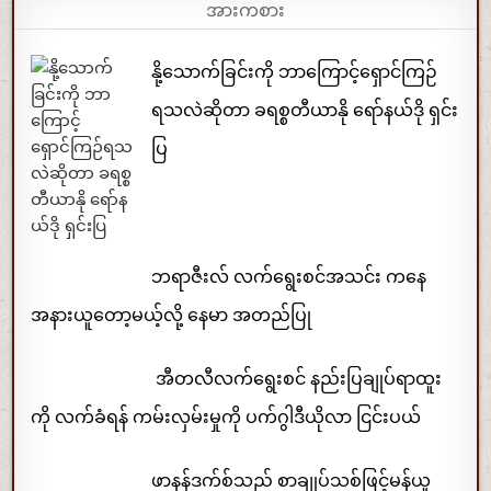
အားကစား
နို့သောက်ခြင်းကို ဘာကြောင့်ရှောင်ကြဉ်
ရသလဲဆိုတာ ခရစ္စတီယာနို ရော်နယ်ဒို ရှင်း
ပြ
ဘရာဇီးလ် လက်ရွေးစင်အသင်း ကနေ
အနားယူတော့မယ့်လို့ နေမာ အတည်ပြု
အီတလီလက်ရွေးစင် နည်းပြချုပ်ရာထူး
ကို လက်ခံရန် ကမ်းလှမ်းမှုကို ပက်ဂွါဒီယိုလာ ငြင်းပယ်
ဖာနန်ဒက်စ်သည် စာချုပ်သစ်ဖြင့်မန်ယူ