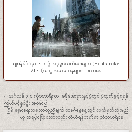
ဂျပန်နိုင်ငံမှာ လက်ရှိ အပူရှပ်သတိပေးချက် (Heatstroke
Alert) တွေ အဆမတန်များပြားလာနေ
Post navigation
← အင်္ဂလန် ၃-၀ ကိုစတာရီကာ- ခရိုအေးရှားနှင့်ပွဲတွင် ပွဲထွက်ခွင့်ရရန်
ကြယ်ပွင့်နှစ်ဦး အစွမ်းပြ
ငြိမ်းချမ်းရေးသဘောတူညီချက် တနင်္ဂနွေနေ့တွင် လက်မှတ်ထိုးမည်
ဟု ထရမ့်ပြောသော်လည်း တီဟီရန်ဘက်က သံသယရှိနေ →