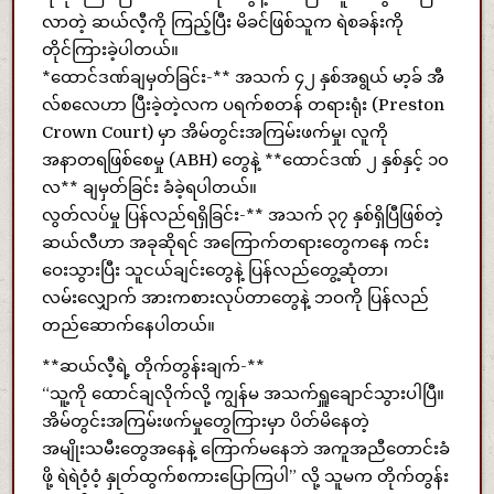
လာတဲ့ ဆယ်လီ့ကို ကြည့်ပြီး မိခင်ဖြစ်သူက ရဲစခန်းကို
တိုင်ကြားခဲ့ပါတယ်။
*ထောင်ဒဏ်ချမှတ်ခြင်း-** အသက် ၄၂ နှစ်အရွယ် မာ့ခ် အီ
လ်စလေဟာ ပြီးခဲ့တဲ့လက ပရက်စတန် တရားရုံး (Preston
Crown Court) မှာ အိမ်တွင်းအကြမ်းဖက်မှု၊ လူကို
အနာတရဖြစ်စေမှု (ABH) တွေနဲ့ **ထောင်ဒဏ် ၂ နှစ်နှင့် ၁၀
လ** ချမှတ်ခြင်း ခံခဲ့ရပါတယ်။
လွတ်လပ်မှု ပြန်လည်ရရှိခြင်း-** အသက် ၃၇ နှစ်ရှိပြီဖြစ်တဲ့
ဆယ်လီဟာ အခုဆိုရင် အကြောက်တရားတွေကနေ ကင်း
ဝေးသွားပြီး သူငယ်ချင်းတွေနဲ့ ပြန်လည်တွေ့ဆုံတာ၊
လမ်းလျှောက် အားကစားလုပ်တာတွေနဲ့ ဘဝကို ပြန်လည်
တည်ဆောက်နေပါတယ်။
**ဆယ်လီ့ရဲ့ တိုက်တွန်းချက်-**
“သူ့ကို ထောင်ချလိုက်လို့ ကျွန်မ အသက်ရှူချောင်သွားပါပြီ။
အိမ်တွင်းအကြမ်းဖက်မှုတွေကြားမှာ ပိတ်မိနေတဲ့
အမျိုးသမီးတွေအနေနဲ့ ကြောက်မနေဘဲ အကူအညီတောင်းခံ
ဖို့ ရဲရဲဝံ့ဝံ့ နှုတ်ထွက်စကားပြောကြပါ” လို့ သူမက တိုက်တွန်း