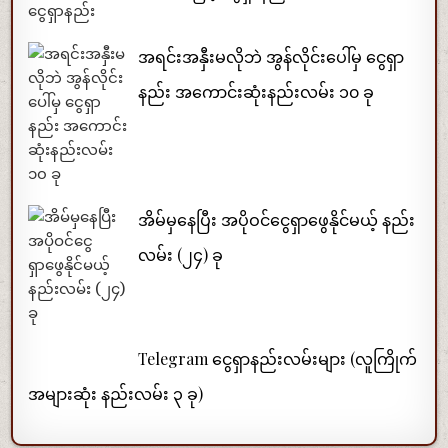
အရင်းအနှီးမလိုဘဲ အွန်လိုင်းပေါ်မှ ငွေရှာ
နည်း အကောင်းဆုံးနည်းလမ်း ၁၀ ခု
အိမ်မှနေပြီး အပိုဝင်ငွေရှာဖွေနိုင်မယ့် နည်း
လမ်း (၂၄) ခု
Telegram ငွေရှာနည်းလမ်းများ (လူကြိုက်
အများဆုံး နည်းလမ်း ၃ ခု)