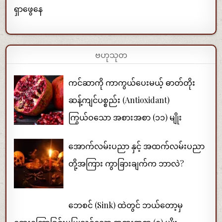
ရှာဖွေနေ
ဗဟုသုတ
ကင်ဆာကို ကာကွယ်ပေးမယ့် ဓာတ်တိုး
ဆန့်ကျင်ပစ္စည်း (Antioxidant)
ကြွယ်ဝသော အစားအစာ (၁၁) မျိုး
အောက်လမ်းပညာ နှင့် အထက်လမ်းပညာ
တို့အကြား ကွာခြားချက်က ဘာလဲ?
ဘေစင် (Sink) ထဲတွင် ဘယ်တော့မှ