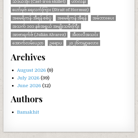
သံဒယ်အိုး (Cast-iron skillet)
ဟာလန်း
ဟော်မုဇ် ရေလက်ကြား (Strait of Hormuz)
အမေရိကန်-အီရန် စစ်ပွဲ
အမေရိကန် အီရန်
အမ်ဘား‌ပေး
အသက် ၁၀၁ နှစ်အရွယ် အမျိုးသမီးကြီး
အာဗာရက်ဇ် (Julián Alvarez)
အီတလီအသင်း
အောက်လမ်းပညာ
ဥရောပ
၂၀၂၆ကမ္ဘာ့ဖလား
Archives
August 2026
(9)
July 2026
(39)
June 2026
(12)
Authors
Bamakhit