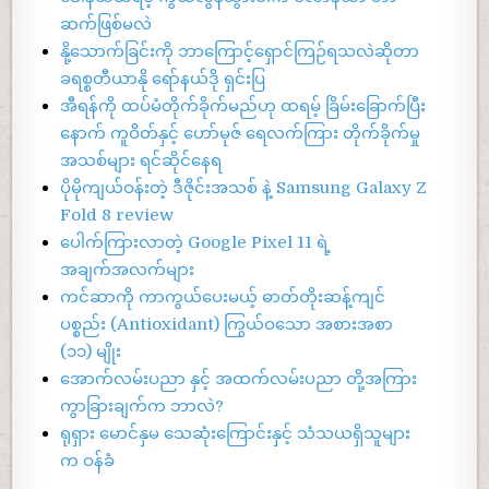
ဆက်ဖြစ်မလဲ
နို့သောက်ခြင်းကို ဘာကြောင့်ရှောင်ကြဉ်ရသလဲဆိုတာ
ခရစ္စတီယာနို ရော်နယ်ဒို ရှင်းပြ
အီရန်ကို ထပ်မံတိုက်ခိုက်မည်ဟု ထရမ့် ခြိမ်းခြောက်ပြီး
နောက် ကူဝိတ်နှင့် ဟော်မုဇ် ရေလက်ကြား တိုက်ခိုက်မှု
အသစ်များ ရင်ဆိုင်နေရ
ပိုမိုကျယ်ဝန်းတဲ့ ဒီဇိုင်းအသစ် နဲ့ Samsung Galaxy Z
Fold 8 review
ပေါက်ကြားလာတဲ့ Google Pixel 11 ရဲ့
အချက်အလက်များ
ကင်ဆာကို ကာကွယ်ပေးမယ့် ဓာတ်တိုးဆန့်ကျင်
ပစ္စည်း (Antioxidant) ကြွယ်ဝသော အစားအစာ
(၁၁) မျိုး
အောက်လမ်းပညာ နှင့် အထက်လမ်းပညာ တို့အကြား
ကွာခြားချက်က ဘာလဲ?
ရုရှား မောင်နှမ သေဆုံးကြောင်းနှင့် သံသယရှိသူများ
က ဝန်ခံ