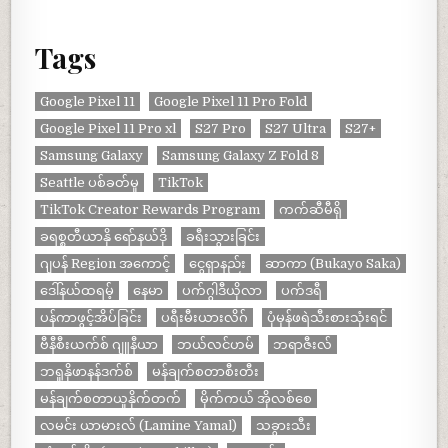
Tags
Google Pixel 11
Google Pixel 11 Pro Fold
Google Pixel 11 Pro xl
S27 Pro
S27 Ultra
S27+
Samsung Galaxy
Samsung Galaxy Z Fold 8
Seattle ပစ်ခတ်မှု
TikTok
TikTok Creator Rewards Program
ကက်ဆီမီရို
ခရစ္စတီယာနို ရော်နယ်ဒို
ခရီးသွားခြင်း
ဂျပန် Region အကောင့်
ငွေရှာနည်း
ဆာကာ (Bukayo Saka)
ဒေါ်နယ်ထရမ့်
နေမာ
ပက်ဂွါဒီယိုလာ
ပက်ဒရီ
ပန်ကာဖွင့်အိပ်ခြင်း
ပရီးမီးယားလိဂ်
ပုံမှန်ဖရဲသီးစားသုံးရင်
ဗီနီစီးယက်စ် ဂျူနီယာ
ဘယ်လင်ဟမ်
ဘရာဇီးလ်
ဘရူနိုဖာနန်ဒက်စ်
မန်ချက်စတာစီးတီး
မန်ချက်စတာယူနိုက်တက်
မိုက်ကယ် အိုလစ်စေ
လမင်း ယာမားလ် (Lamine Yamal)
သခွားသီး