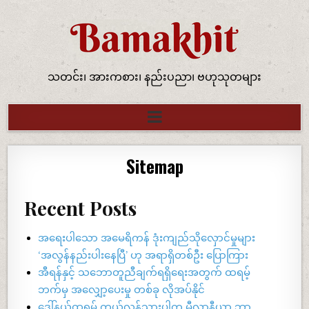
သတင်း၊ အားကစား၊ နည်းပညာ၊ ဗဟုသုတများ
Sitemap
Recent Posts
အရေးပါသော အမေရိကန် ဒုံးကျည်သိုလှောင်မှုများ
‘အလွန်နည်းပါးနေပြီ’ ဟု အရာရှိတစ်ဦး ပြောကြား
အီရန်နှင့် သဘောတူညီချက်ရရှိရေးအတွက် ထရမ့်
ဘက်မှ အလျှော့ပေးမှု တစ်ခု လိုအပ်နိုင်
ဒေါ်နယ်ထရမ့် ကွယ်လွန်သွားပါက မီလာနီယာ ဘာ