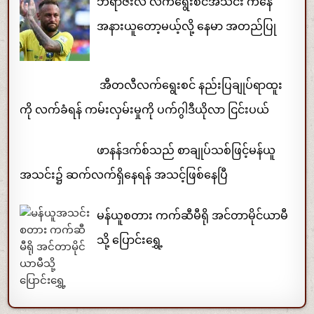
ဘရာဇီးလ် လက်ရွေးစင်အသင်း ကနေ
အနားယူတော့မယ့်လို့ နေမာ အတည်ပြု
အီတလီလက်ရွေးစင် နည်းပြချုပ်ရာထူး
ကို လက်ခံရန် ကမ်းလှမ်းမှုကို ပက်ဂွါဒီယိုလာ ငြင်းပယ်
ဖာနန်ဒက်စ်သည် စာချုပ်သစ်ဖြင့်မန်ယူ
အသင်း၌ ဆက်လက်ရှိနေရန် အသင့်ဖြစ်နေပြီ
မန်ယူစတား ကက်ဆီမီရို အင်တာမိုင်ယာမီ
သို့ ပြောင်းရွှေ့