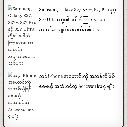
Samsung Galaxy S27, S27+, S27 Pro နှင့်
S27 Ultra တို့၏ ပေါက်ကြားလာသော
သတင်းအချက်အလက်သစ်များ
သင့် iPhone အဟောင်းကို အသစ်လိုဖြစ်
စေမယ့် အသုံးဝင်တဲ့ Accessories ၄ မျိုး