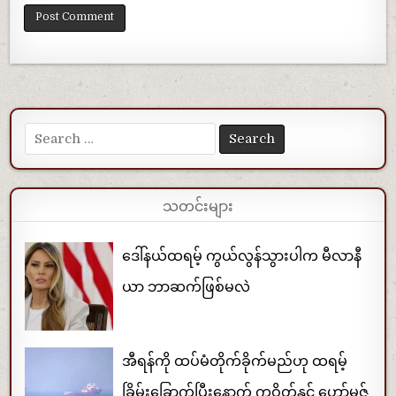
Search for:
သတင်းများ
ဒေါ်နယ်ထရမ့် ကွယ်လွန်သွားပါက မီလာနီ
ယာ ဘာဆက်ဖြစ်မလဲ
အီရန်ကို ထပ်မံတိုက်ခိုက်မည်ဟု ထရမ့်
ခြိမ်းခြောက်ပြီးနောက် ကူဝိတ်နှင့် ဟော်မုဇ်