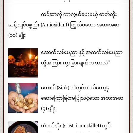
ကင်ဆာကို ကာကွယ်ပေးမယ့် ဓာတ်တိုး
ဆန့်ကျင်ပစ္စည်း (Antioxidant) ကြွယ်ဝသော အစားအစာ
(၁၁) မျိုး
အောက်လမ်းပညာ နှင့် အထက်လမ်းပညာ
တို့အကြား ကွာခြားချက်က ဘာလဲ?
ဘေစင် (Sink) ထဲတွင် ဘယ်တော့မှ
ဆေးကြောခြင်းမပြုသင့်သော အစားအစာ
(၄) မျိုး
သံဒယ်အိုး (Cast-iron skillet) တွင်