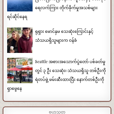
ရေလက်ကြား တိုက်ခိုက်မှုအသစ်များ
ရင်ဆိုင်နေရ
ရုရှား မောင်နှမ သေဆုံးကြောင်းနှင့်
သံသယရှိသူများက ဝန်ခံ
Seattle အစားအသောက်ပွဲတော် ပစ်ခတ်မှု
တွင် ၃ ဦး သေဆုံး၊ သံသယရှိသူ တစ်ဦးကို
ရဲတပ်ဖွဲ့ ဖမ်းဆီးထားပြီး နောက်တစ်ဦးကို
ရှာဖွေနေ
ဗဟုသုတ