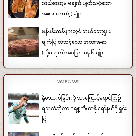
ဘယ်တော့မှ မချက်ပြုတ်သင့်သော
အစားအစာ (၄) မျိုး
ဖန်ပန်းကန်များတွင် ဘယ်တော့မှ မ
ချက်ပြုတ်သင့်သော အစားအစာ
(သို့မဟုတ်) အခြေအနေ ၆ မျိုး
အားကစား
နို့သောက်ခြင်းကို ဘာကြောင့်ရှောင်ကြဉ်
ရသလဲဆိုတာ ခရစ္စတီယာနို ရော်နယ်ဒို ရှင်း
ပြ