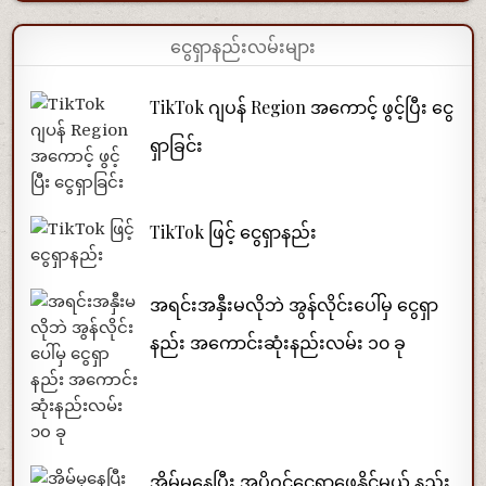
ငွေရှာနည်းလမ်းများ
TikTok ဂျပန် Region အကောင့် ဖွင့်ပြီး ငွေ
ရှာခြင်း
TikTok ဖြင့် ငွေရှာနည်း
အရင်းအနှီးမလိုဘဲ အွန်လိုင်းပေါ်မှ ငွေရှာ
နည်း အကောင်းဆုံးနည်းလမ်း ၁၀ ခု
အိမ်မှနေပြီး အပိုဝင်ငွေရှာဖွေနိုင်မယ့် နည်း