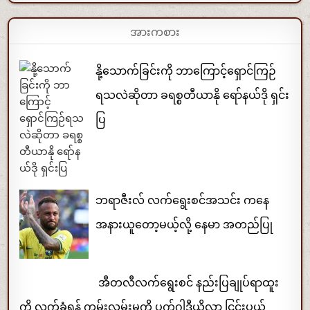
အားကစား
နို့သောက်ခြင်းကို ဘာကြောင့်ရှောင်ကြဉ်
ရသလဲဆိုတာ ခရစ္စတီယာနို ရော်နယ်ဒို ရှင်း
ပြ
ဘရာဇီးလ် လက်ရွေးစင်အသင်း ကနေ
အနားယူတော့မယ့်လို့ နေမာ အတည်ပြု
အီတလီလက်ရွေးစင် နည်းပြချုပ်ရာထူး
ကို လက်ခံရန် ကမ်းလှမ်းမှုကို ပက်ဂွါဒီယိုလာ ငြင်းပယ်