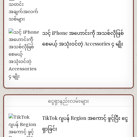
သင့် iPhone အဟောင်းကို အသစ်လိုဖြစ်
စေမယ့် အသုံးဝင်တဲ့ Accessories ၄ မျိုး
ငွေရှာနည်းလမ်းများ
TikTok ဂျပန် Region အကောင့် ဖွင့်ပြီး ငွေ
ရှာခြင်း