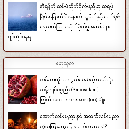
အီရန်ကို ထပ်မံတိုက်ခိုက်မည်ဟု ထရမ့်
ခြိမ်းခြောက်ပြီးနောက် ကူဝိတ်နှင့် ဟော်မုဇ်
ရေလက်ကြား တိုက်ခိုက်မှုအသစ်များ
ရင်ဆိုင်နေရ
ဗဟုသုတ
ကင်ဆာကို ကာကွယ်ပေးမယ့် ဓာတ်တိုး
ဆန့်ကျင်ပစ္စည်း (Antioxidant)
ကြွယ်ဝသော အစားအစာ (၁၁) မျိုး
အောက်လမ်းပညာ နှင့် အထက်လမ်းပညာ
တို့အကြား ကွာခြားချက်က ဘာလဲ?