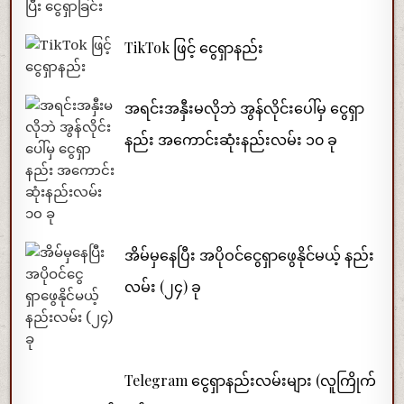
TikTok ဖြင့် ငွေရှာနည်း
အရင်းအနှီးမလိုဘဲ အွန်လိုင်းပေါ်မှ ငွေရှာ
နည်း အကောင်းဆုံးနည်းလမ်း ၁၀ ခု
အိမ်မှနေပြီး အပိုဝင်ငွေရှာဖွေနိုင်မယ့် နည်း
လမ်း (၂၄) ခု
Telegram ငွေရှာနည်းလမ်းများ (လူကြိုက်