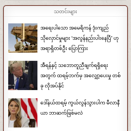
သတင်းများ
အရေးပါသော အမေရိကန် ဒုံးကျည်
သိုလှောင်မှုများ ‘အလွန်နည်းပါးနေပြီ’ ဟု
အရာရှိတစ်ဦး ပြောကြား
အီရန်နှင့် သဘောတူညီချက်ရရှိရေး
အတွက် ထရမ့်ဘက်မှ အလျှော့ပေးမှု တစ်
ခု လိုအပ်နိုင်
ဒေါ်နယ်ထရမ့် ကွယ်လွန်သွားပါက မီလာနီ
ယာ ဘာဆက်ဖြစ်မလဲ