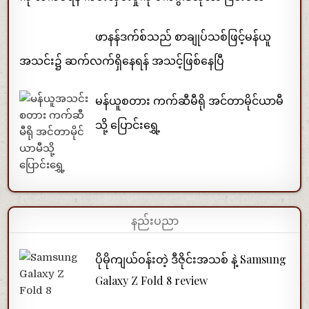
ဖာနန်ဒက်စ်သည် စာချုပ်သစ်ဖြင့်မန်ယူ
အသင်း၌ ဆက်လက်ရှိနေရန် အသင့်ဖြစ်နေပြီ
မန်ယူစတား ကက်ဆီမီရို အင်တာမိုင်ယာမီ
သို့ ပြောင်းရွှေ့
နည်းပညာ
ပိုမိုကျယ်ဝန်းတဲ့ ဒီဇိုင်းအသစ် နဲ့ Samsung
Galaxy Z Fold 8 review