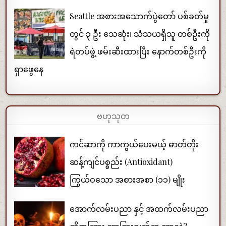
Seattle အစားအသောက်ပွဲတော် ပစ်ခတ်မှု
တွင် ၃ ဦး သေဆုံး၊ သံသယရှိသူ တစ်ဦးကို
ရဲတပ်ဖွဲ့ ဖမ်းဆီးထားပြီး နောက်တစ်ဦးကို
ရှာဖွေနေ
ဗဟုသုတ
ကင်ဆာကို ကာကွယ်ပေးမယ့် ဓာတ်တိုး
ဆန့်ကျင်ပစ္စည်း (Antioxidant)
ကြွယ်ဝသော အစားအစာ (၁၁) မျိုး
အောက်လမ်းပညာ နှင့် အထက်လမ်းပညာ