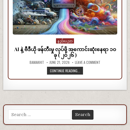
Posted in
နည်းပညာ
AI နဲ့ ဗီဒီယို ဖန်တီးမှု လုပ်ဖို့ အကောင်းဆုံးနေရာ ၁၀
ခု ( ၂၀၂၆ )
BAMAKHIT
JUNE 21, 2026
LEAVE A COMMENT
CONTINUE READING...
Search for: