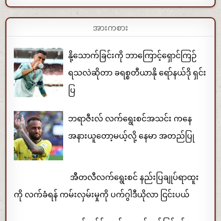
အားကစား
နို့သောက်ခြင်းကို ဘာကြောင့်ရှောင်ကြဉ်
ရသလဲဆိုတာ ခရစ္စတီယာနို ရော်နယ်ဒို ရှင်း
ပြ
ဘရာဇီးလ် လက်ရွေးစင်အသင်း ကနေ
အနားယူတော့မယ့်လို့ နေမာ အတည်ပြု
အီတလီလက်ရွေးစင် နည်းပြချုပ်ရာထူး
ကို လက်ခံရန် ကမ်းလှမ်းမှုကို ပက်ဂွါဒီယိုလာ ငြင်းပယ်