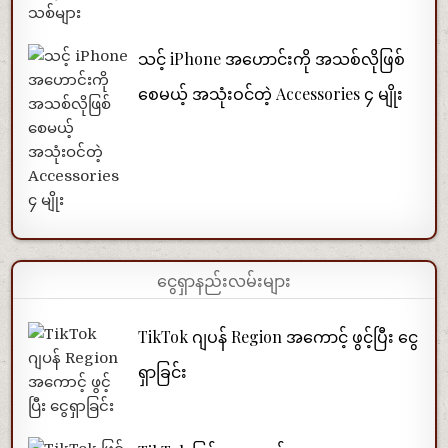
သင့် iPhone အဟောင်းကို အသစ်လိုဖြစ်
စေမယ့် အသုံးဝင်တဲ့ Accessories ၄ မျိုး
ငွေရှာနည်းလမ်းများ
TikTok ဂျပန် Region အကောင့် ဖွင့်ပြီး ငွေ
ရှာခြင်း