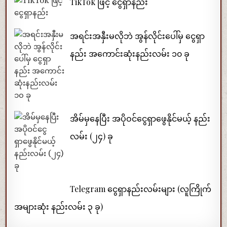
TikTok ဖြင့် ငွေရှာနည်း
အရင်းအနှီးမလိုဘဲ အွန်လိုင်းပေါ်မှ ငွေရှာ
နည်း အကောင်းဆုံးနည်းလမ်း ၁၀ ခု
အိမ်မှနေပြီး အပိုဝင်ငွေရှာဖွေနိုင်မယ့် နည်း
လမ်း (၂၄) ခု
Telegram ငွေရှာနည်းလမ်းများ (လူကြိုက်
အများဆုံး နည်းလမ်း ၃ ခု)