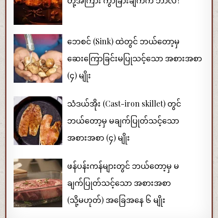
တို့အကြား ကွာခြားချက်က ဘာလဲ?
ဘေစင် (Sink) ထဲတွင် ဘယ်တော့မှ
ဆေးကြောခြင်းမပြုသင့်သော အစားအစာ
(၄) မျိုး
သံဒယ်အိုး (Cast-iron skillet) တွင်
ဘယ်တော့မှ မချက်ပြုတ်သင့်သော
အစားအစာ (၄) မျိုး
ဖန်ပန်းကန်များတွင် ဘယ်တော့မှ မ
ချက်ပြုတ်သင့်သော အစားအစာ
(သို့မဟုတ်) အခြေအနေ ၆ မျိုး