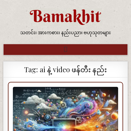
သတင်း၊ အားကစား၊ နည်းပညာ၊ ဗဟုသုတများ
Tag:
ai နဲ့ video ဖန်တီး နည်း