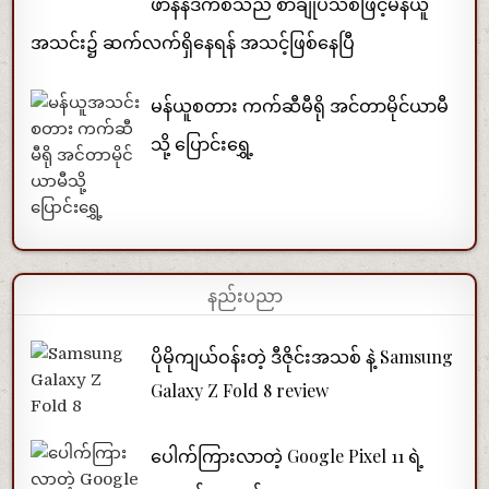
ဖာနန်ဒက်စ်သည် စာချုပ်သစ်ဖြင့်မန်ယူ
အသင်း၌ ဆက်လက်ရှိနေရန် အသင့်ဖြစ်နေပြီ
မန်ယူစတား ကက်ဆီမီရို အင်တာမိုင်ယာမီ
သို့ ပြောင်းရွှေ့
နည်းပညာ
ပိုမိုကျယ်ဝန်းတဲ့ ဒီဇိုင်းအသစ် နဲ့ Samsung
Galaxy Z Fold 8 review
ပေါက်ကြားလာတဲ့ Google Pixel 11 ရဲ့