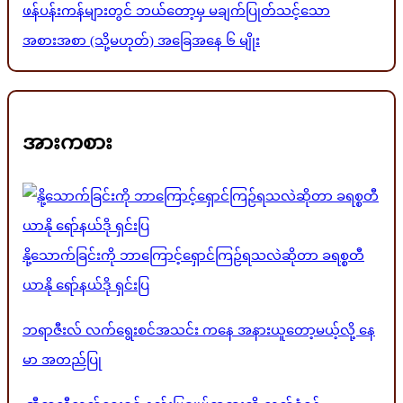
ဖန်ပန်းကန်များတွင် ဘယ်တော့မှ မချက်ပြုတ်သင့်သော
အစားအစာ (သို့မဟုတ်) အခြေအနေ ၆ မျိုး
အားကစား
နို့သောက်ခြင်းကို ဘာကြောင့်ရှောင်ကြဉ်ရသလဲဆိုတာ ခရစ္စတီ
ယာနို ရော်နယ်ဒို ရှင်းပြ
ဘရာဇီးလ် လက်ရွေးစင်အသင်း ကနေ အနားယူတော့မယ့်လို့ နေ
မာ အတည်ပြု