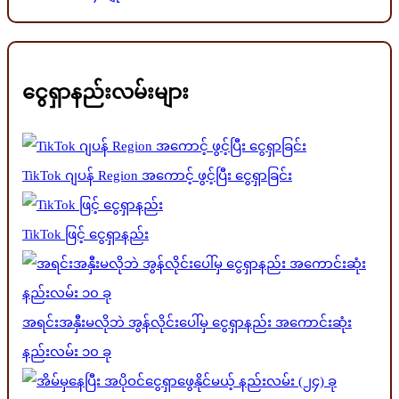
ငွေရှာနည်းလမ်းများ
TikTok ဂျပန် Region အကောင့် ဖွင့်ပြီး ငွေရှာခြင်း
TikTok ဖြင့် ငွေရှာနည်း
အရင်းအနှီးမလိုဘဲ အွန်လိုင်းပေါ်မှ ငွေရှာနည်း အကောင်းဆုံး
နည်းလမ်း ၁၀ ခု