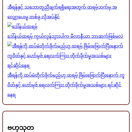
အီရန်နှင့် သဘောတူညီချက်ရရှိရေးအတွက် ထရမ့်ဘက်မှ အ
လျှော့ပေးမှု တစ်ခု လိုအပ်နိုင်
ဒေါ်နယ်ထရမ့် ကွယ်လွန်သွားပါက မီလာနီယာ ဘာဆက်ဖြစ်မလဲ
အီရန်ကို ထပ်မံတိုက်ခိုက်မည်ဟု ထရမ့် ခြိမ်းခြောက်ပြီးနောက် ကူ
ဝိတ်နှင့် ဟော်မုဇ် ရေလက်ကြား တိုက်ခိုက်မှုအသစ်များ ရင်ဆိုင်
နေရ
ဗဟုသုတ