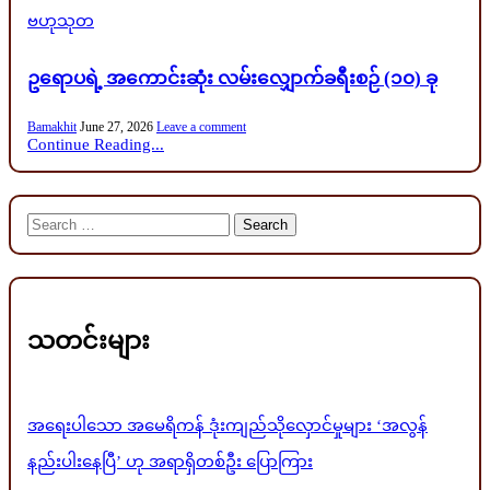
Posted
ဗဟုသုတ
in
ဥရောပရဲ့ အကောင်းဆုံး လမ်းလျှောက်ခရီးစဉ် (၁၀) ခု
Bamakhit
June 27, 2026
Leave a comment
Continue Reading...
Search
for:
သတင်းများ
အရေးပါသော အမေရိကန် ဒုံးကျည်သိုလှောင်မှုများ ‘အလွန်
နည်းပါးနေပြီ’ ဟု အရာရှိတစ်ဦး ပြောကြား