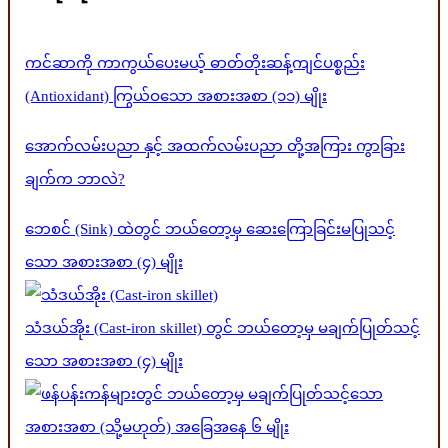
ကင်ဆာကို ကာကွယ်ပေးမယ့် ဓာတ်တိုးဆန့်ကျင်ပစ္စည်း
(Antioxidant) ကြွယ်ဝသော အစားအစာ (၁၁) မျိုး
အောက်လမ်းပညာ နှင့် အထက်လမ်းပညာ တို့အကြား ကွာခြား
ချက်က ဘာလဲ?
ဘေစင် (Sink) ထဲတွင် ဘယ်တော့မှ ဆေးကြောခြင်းမပြုသင့်
သော အစားအစာ (၄) မျိုး
သံဒယ်အိုး (Cast-iron skillet) တွင် ဘယ်တော့မှ မချက်ပြုတ်သင့်
သော အစားအစာ (၄) မျိုး