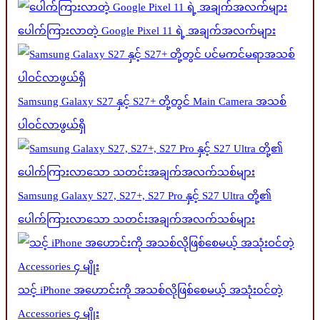
ပေါက်ကြားလာတဲ့ Google Pixel 11 ရဲ့ အချက်အလက်များ
Samsung Galaxy S27 နှင့် S27+ တို့တွင် Main Camera အသစ်
ပါဝင်လာဖွယ်ရှိ
Samsung Galaxy S27, S27+, S27 Pro နှင့် S27 Ultra တို့၏
ပေါက်ကြားလာသော သတင်းအချက်အလက်သစ်များ
သင့် iPhone အဟောင်းကို အသစ်လိုဖြစ်စေမယ့် အသုံးဝင်တဲ့
Accessories ၄ မျိုး