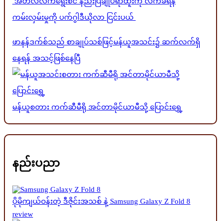
အီတလီလက်ရွေးစင် နည်းပြချုပ်ရာထူးကို လက်ခံရန်
ကမ်းလှမ်းမှုကို ပက်ဂွါဒီယိုလာ ငြင်းပယ်
ဖာနန်ဒက်စ်သည် စာချုပ်သစ်ဖြင့်မန်ယူအသင်း၌ ဆက်လက်ရှိ
နေရန် အသင့်ဖြစ်နေပြီ
မန်ယူစတား ကက်ဆီမီရို အင်တာမိုင်ယာမီသို့ ပြောင်းရွှေ့
နည်းပညာ
ပိုမိုကျယ်ဝန်းတဲ့ ဒီဇိုင်းအသစ် နဲ့ Samsung Galaxy Z Fold 8
review